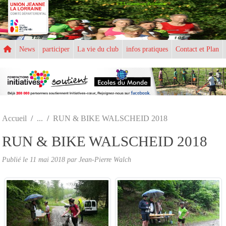
UJLL commission d'athlétisme
Panneau de gestion des cookies
News
participer
La vie du club
infos pratiques
Contact et Plan
Accueil
RUN & BIKE WALSCHEID 2018
RUN & BIKE WALSCHEID 2018
Publié le
11 mai 2018
par
Jean-Pierre Walch