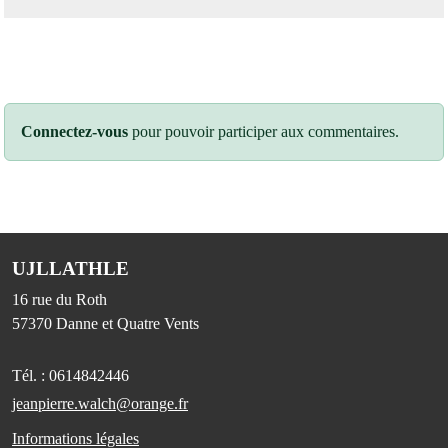
Connectez-vous
pour pouvoir participer aux commentaires.
UJLLATHLE
16 rue du Roth
57370
Danne et Quatre Vents
Tél. :
0614842446
jeanpierre.walch@orange.fr
Informations légales