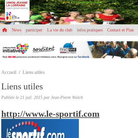
UJLL commission d'athlétisme
Panneau de gestion des cookies
News
participer
La vie du club
infos pratiques
Contact et Plan
Accueil
Liens utiles
Liens utiles
Publiée le
21 juil. 2015
par
Jean-Pierre Walch
http://www.le-sportif.com