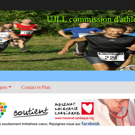
UJLL commission d'athl
ques
Contact et Plan