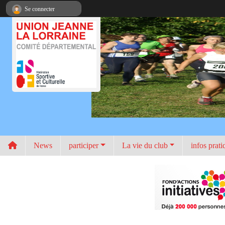
Panneau de gestion des cookies
Se connecter
News
participer
La vie du club
infos prati