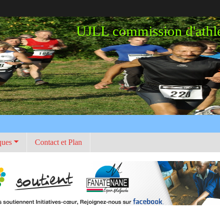
UJLL commission d'athl
ques
Contact et Plan