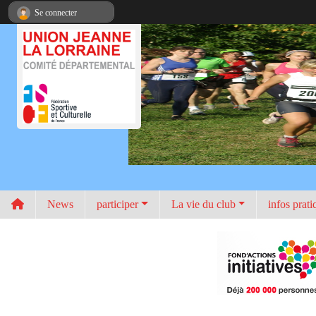
Panneau de gestion des cookies
Se connecter
News
participer
La vie du club
infos prati