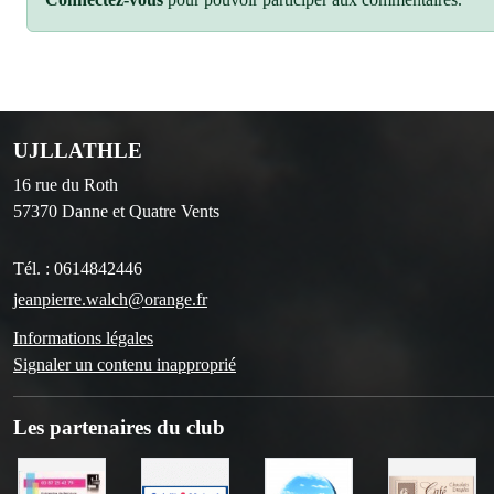
UJLLATHLE
16 rue du Roth
57370
Danne et Quatre Vents
Tél. :
0614842446
jeanpierre.walch@orange.fr
Informations légales
Signaler un contenu inapproprié
Les partenaires du club