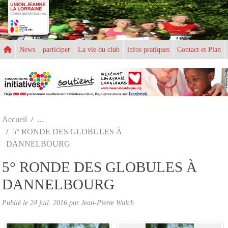
UJLL commission d'athlétisme
Panneau de gestion des cookies
News
participer
La vie du club
infos pratiques
Contact et Plan
Accueil
5° RONDE DES GLOBULES À
DANNELBOURG
5° RONDE DES GLOBULES À
DANNELBOURG
Publié le
24 juil. 2016
par
Jean-Pierre Walch