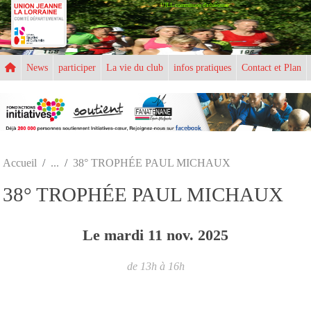
UJLL commission d'athlétisme
Panneau de gestion des cookies
News
participer
La vie du club
infos pratiques
Contact et Plan
Accueil
38° TROPHÉE PAUL MICHAUX
38° TROPHÉE PAUL MICHAUX
Le
mardi
11
nov.
2025
de 13h à 16h