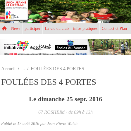
UJLL commission d'athlétisme
Panneau de gestion des cookies
News
participer
La vie du club
infos pratiques
Contact et Plan
Accueil
FOULÉES DES 4 PORTES
FOULÉES DES 4 PORTES
Le
dimanche
25
sept.
2016
67
ROSHEIM
- de 09h à 13h
Publié le
17 août 2016
par
Jean-Pierre Walch