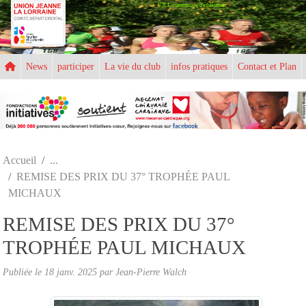
UJLL commission d'athlétisme
Panneau de gestion des cookies
News
participer
La vie du club
infos pratiques
Contact et Plan
Accueil
REMISE DES PRIX DU 37° TROPHÉE PAUL
MICHAUX
REMISE DES PRIX DU 37°
TROPHÉE PAUL MICHAUX
Publiée le
18 janv. 2025
par
Jean-Pierre Walch