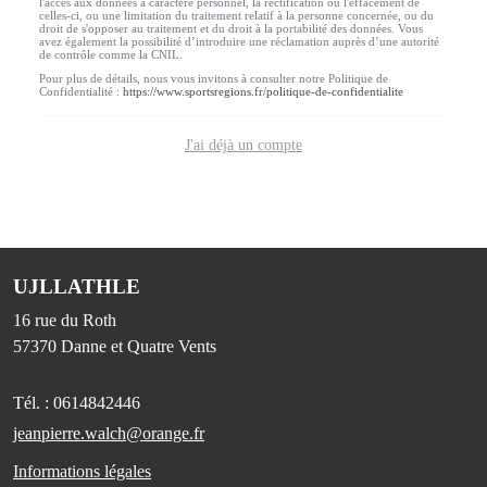
l'accès aux données à caractère personnel, la rectification ou l'effacement de
celles-ci, ou une limitation du traitement relatif à la personne concernée, ou du
droit de s'opposer au traitement et du droit à la portabilité des données. Vous
avez également la possibilité d’introduire une réclamation auprès d’une autorité
de contrôle comme la CNIL.
Pour plus de détails, nous vous invitons à consulter notre Politique de
Confidentialité :
https://www.sportsregions.fr/politique-de-confidentialite
J'ai déjà un compte
UJLLATHLE
16 rue du Roth
57370
Danne et Quatre Vents
Tél. :
0614842446
jeanpierre.walch@orange.fr
Informations légales